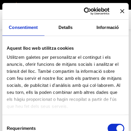
ACCÉS PARTICIPANTS
CATALÁN
CASTELLANO
Consentiment
Detalls
Informació
Aquest lloc web utilitza cookies
Recuperar contraseña
Utilitzem galetes per personalitzar el contingut i els
anuncis, oferir funcions de mitjans socials i analitzar el
trànsit del lloc. També compartim la informació sobre
Para restablecer su contraseña, ingrese su
com feu servir el nostre lloc amb els partners de mitjans
dirección de correo electrónico o nombre de
socials, de publicitat i d'anàlisis amb qui col·laborem. Al
usuario a continuación.
seu torn, ells la poden combinar amb altres dades que
els hàgiu proporcionat o hagin recopilat a partir de l'ús
que heu fet dels seus serveis.
Selecció
Requeriments
de